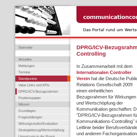
DPRG/ICV-Bezugsrahm
Startseite
Controlling
Aktuelles
Meldungen
In Zusammenarbeit mit dem
Internationalen Controller
Termine
Verein
hat die Deutsche Publi
Standpunkte
Relations Gesellschaft 2009
Value Links und KPIs
einen einheitlichen
DPRG/ICV-Bezugsrahmen
Bezugsrahmen für Wirkungen
Positionspapier
und Wertschöpfung der
Wissen
Kommunikation geschaffen: D
Grundlagen
"DPRG/ICV-Bezugsrahmen fü
Fragestellungen
Kommunikations-Controlling" i
Wirkungsstufen/Evaluation
Leitlinie beider Berufsverbän
Strategiebezug/Wertschöpfung
und anderen Fachorganisation
Umsetzung in der Praxis