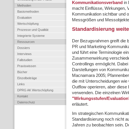
Kommunikationsverband
in
Methoden
macht Einflüsse, Wirkungen,
Basismethoden
Kommunikation sichtbar und o
Evaluation
Messgrößen und Messobjekte 
Wertschöpfung
Standardisierung weite
Prozesse und Qualität
Integrierte Systeme
Der Bezugsrahmen greift die
Ressourcen
PR und Marketing-Kommunikat
Dossiers
und führt eine Terminologie ei
Interviews
Zusammenwirkung verschiede
Fallstudien
Controllings ermöglicht. Dabei 
Praxiswissen
Darstellungen von Kommunika
Bücher
Macnamara 2005; Pfannenberg/
Einzelbeiträge
die mit Unterscheidungen wie
Links
Outflow operieren, aber diese B
DPRG AK Wertschöpfung
verwenden. Die einzelnen Wir
Kontakt
"Wirkungsstufen/Evaluation
Datenschutz
erläutert.
Im strategischen Kommunikatio
Standardisierung noch nicht a
Jahren zu beobachten sein. 