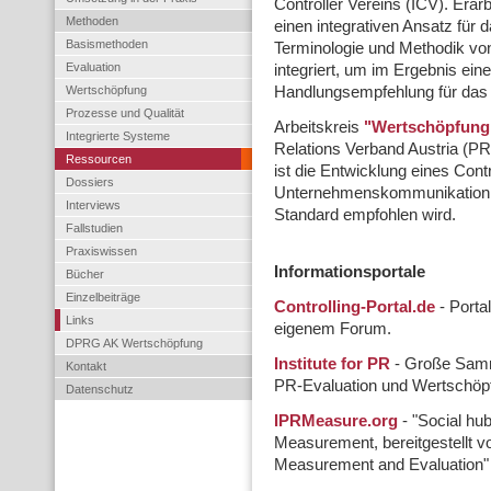
Controller Vereins (ICV). Erar
Methoden
einen integrativen Ansatz für
Basismethoden
Terminologie und Methodik vo
Evaluation
integriert, um im Ergebnis ei
Wertschöpfung
Handlungsempfehlung für das 
Prozesse und Qualität
Arbeitskreis
"Wertschöpfung
Integrierte Systeme
Relations Verband Austria (PR
Ressourcen
ist die Entwicklung eines Cont
Dossiers
Unternehmenskommunikation, 
Interviews
Standard empfohlen wird.
Fallstudien
Praxiswissen
Informationsportale
Bücher
Einzelbeiträge
Controlling-Portal.de
- Porta
Links
eigenem Forum.
DPRG AK Wertschöpfung
Institute for PR
- Große Samm
Kontakt
PR-Evaluation und Wertschöp
Datenschutz
IPRMeasure.org
- "Social h
Measurement, bereitgestellt v
Measurement and Evaluation" 