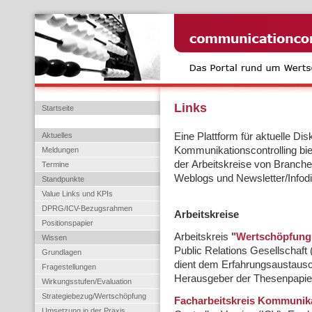
Links
Startseite
Aktuelles
Eine Plattform für aktuelle D
Kommunikationscontrolling bie
Meldungen
der Arbeitskreise von Branche
Termine
Weblogs und Newsletter/Infodi
Standpunkte
Value Links und KPIs
DPRG/ICV-Bezugsrahmen
Arbeitskreise
Positionspapier
Arbeitskreis
"Wertschöpfung
Wissen
Public Relations Gesellschaf
Grundlagen
dient dem Erfahrungsaustausc
Fragestellungen
Herausgeber der Thesenpapie
Wirkungsstufen/Evaluation
Strategiebezug/Wertschöpfung
Facharbeitskreis Kommunika
Umsetzung in der Praxis