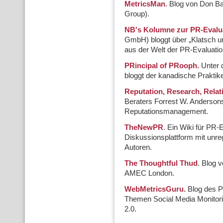
MetricsMan
. Blog von Don B
Group).
NB's Kolumne zur PR-Evalua
GmbH) bloggt über „Klatsch un
aus der Welt der PR-Evaluatio
PRincipal of PRooph.
Unter 
bloggt der kanadische Prakt
Reputation, Research, Rela
Beraters Forrest W. Anderson
Reputationsmanagement.
TheNewPR
. Ein Wiki für PR-
Diskussionsplattform mit unr
Autoren.
The Thoughtful Thud
. Blog 
AMEC London.
WebMetricsGuru.
Blog des P
Themen Social Media Monitor
2.0.