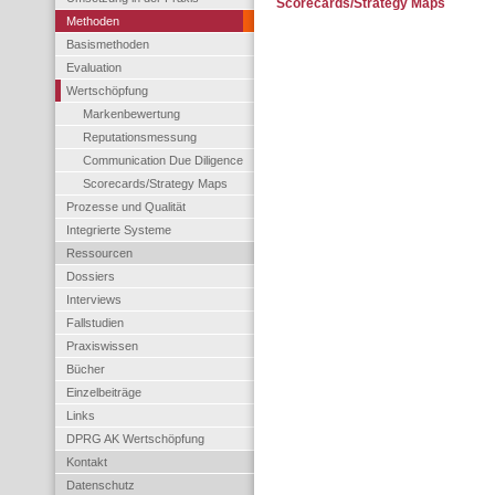
Scorecards/Strategy Maps
Methoden
Basismethoden
Evaluation
Wertschöpfung
Markenbewertung
Reputationsmessung
Communication Due Diligence
Scorecards/Strategy Maps
Prozesse und Qualität
Integrierte Systeme
Ressourcen
Dossiers
Interviews
Fallstudien
Praxiswissen
Bücher
Einzelbeiträge
Links
DPRG AK Wertschöpfung
Kontakt
Datenschutz