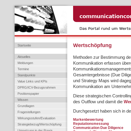
Wertschöpfung
Startseite
Aktuelles
Methoden zur Bestimmung des
Kommunikation erfassen über
Meldungen
Kommunikationsmanagements 
Termine
Gesamtergebnisse (Due Diligen
Standpunkte
und Strategy Maps wird dageg
Value Links und KPIs
Kommunikation am Unternehmen
DPRG/ICV-Bezugsrahmen
Positionspapier
Diese strategischen Controlli
Wissen
des Outflow und damit die
Wer
Grundlagen
Durchgesetzt haben sich in de
Fragestellungen
Wirkungsstufen/Evaluation
Markenbewertung
Reputationsmessung
Strategiebezug/Wertschöpfung
Communication Due Diligence
Umsetzung in der Praxis