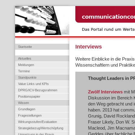
Interviews
Startseite
Aktuelles
Weitere Einblicke in die Praxi
Wissenschaftlern und Praktiker
Meldungen
Termine
Standpunkte
Thought Leaders in 
Value Links und KPIs
DPRG/ICV-Bezugsrahmen
Zwölf Interviews
mit Me
Positionspapier
Diskussion im Bereich 
Wissen
den Weg gebracht und 
Grundlagen
haben. 2013 hat commun
Fragestellungen
Grunig, David Rockland
Fraser Likely, Don W. 
Wirkungsstufen/Evaluation
Macleod, Jim Macnamar
Strategiebezug/Wertschöpfung
Geddes über fachliche 
Umsetzung in der Praxis