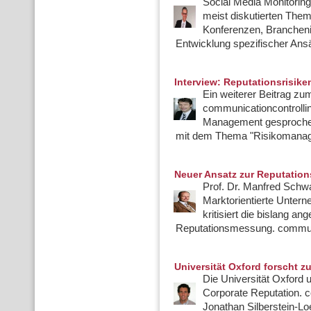
Social Media Monitorin
meist diskutierten The
Konferenzen, Branchenin
Entwicklung spezifischer Ansä
Interview: Reputationsrisik
Ein weiterer Beitrag zu
communicationcontrollin
Management gesprochen.
mit dem Thema "Risikomanage
Neuer Ansatz zur Reputati
Prof. Dr. Manfred Schwai
Marktorientierte Unter
kritisiert die bislang a
Reputationsmessung. communic
Universität Oxford forscht z
Die Universität Oxford u
Corporate Reputation. c
Jonathan Silberstein-Loe