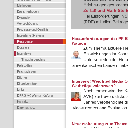
Erfahrungen gesproche
Methoden
Zerfaß und Mark-Stef
Basismethoden
Herausforderungen in 5
Evaluation
(PDF) mit allen Beiträge
Wertschöpfung
Prozesse und Qualität
Integrierte Systeme
Herausforderungen der PR-Ev
Ressourcen
Watson
Dossiers
Zum Thema aktuelle He
Interviews
Entwicklungen im Kommu
Unterschieden der Hera
Thought Leaders
amerikanischen Ländern haben
Fallstudien
Praxiswissen
Bücher
Interview: Weighted Media C
Einzelbeiträge
Werbeäquivalenzwert?
Links
Noch immer wird das K
DPRG AK Wertschöpfung
AVE) kontrovers diskuti
Kontakt
Jahres veröffentlichte 
Datenschutz
Measurement and Evaluation de
Neuerscheinung zum Thema