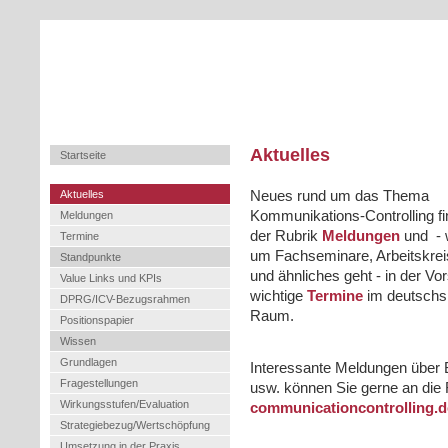
Aktuelles
Startseite
Aktuelles
Neues rund um das Thema
Kommunikations-Controlling fi
Meldungen
der Rubrik
Meldungen
und - 
Termine
um Fachseminare, Arbeitskreis
Standpunkte
und ähnliches geht - in der Vo
Value Links und KPIs
wichtige
Termine
im deutschs
DPRG/ICV-Bezugsrahmen
Raum.
Positionspapier
Wissen
Grundlagen
Interessante Meldungen über B
Fragestellungen
usw. können Sie gerne an die
Wirkungsstufen/Evaluation
communicationcontrolling.d
Strategiebezug/Wertschöpfung
Umsetzung in der Praxis