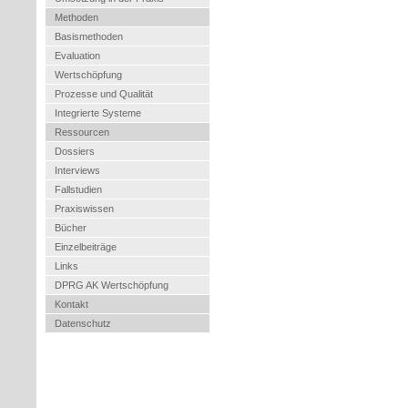
Methoden
Basismethoden
Evaluation
Wertschöpfung
Prozesse und Qualität
Integrierte Systeme
Ressourcen
Dossiers
Interviews
Fallstudien
Praxiswissen
Bücher
Einzelbeiträge
Links
DPRG AK Wertschöpfung
Kontakt
Datenschutz