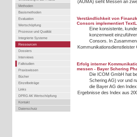
(AUMA) sieht Messen an zweit
Methoden
Basismethoden
Verständlichkeit von Finanz
Evaluation
Consors implementiert TextL
Wertschöpfung
Eine konsistente, kunde
Prozesse und Qualität
konzernweit einzuführen
Integrierte Systeme
Consors. In Zusammena
Ressourcen
Kommunikationsdienstleister
Dossiers
Interviews
Erfolg interner Kommunikat
Fallstudien
messen - Bayer Schering Ph
Praxiswissen
Die ICOM GmbH hat bei
Bücher
Schering AG) vor und 
Einzelbeiträge
die Bayer AG den Index
Links
Ergebnisse des Index aus 2005
DPRG AK Wertschöpfung
Kontakt
Datenschutz