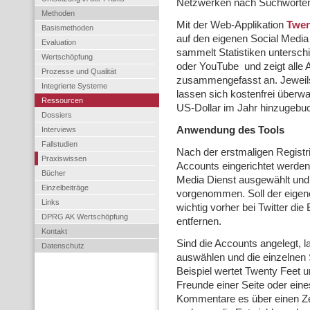
Netzwerken nach Suchworten 
Methoden
Mit der Web-Applikation
Twen
Basismethoden
auf den eigenen Social Medi
Evaluation
sammelt Statistiken unterschi
Wertschöpfung
oder YouTube und zeigt alle 
Prozesse und Qualität
zusammengefasst an. Jeweils
Integrierte Systeme
lassen sich kostenfrei überw
Ressourcen
US-Dollar im Jahr hinzugebu
Dossiers
Anwendung des Tools
Interviews
Fallstudien
Nach der erstmaligen Regist
Praxiswissen
Accounts eingerichtet werden
Bücher
Media Dienst ausgewählt und
Einzelbeiträge
vorgenommen. Soll der eigene
Links
wichtig vorher bei Twitter die
DPRG AK Wertschöpfung
entfernen.
Kontakt
Sind die Accounts angelegt, 
Datenschutz
auswählen und die einzelnen 
Beispiel wertet Twenty Feet u
Freunde einer Seite oder eines
Kommentare es über einen Ze