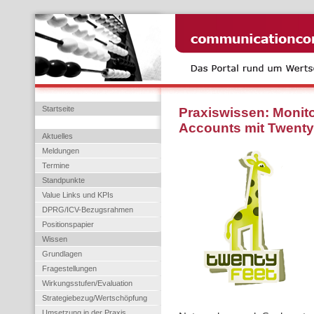
Startseite
Praxiswissen: Monito
Accounts mit Twenty
Aktuelles
Meldungen
Termine
Standpunkte
Value Links und KPIs
DPRG/ICV-Bezugsrahmen
Positionspapier
Wissen
Grundlagen
Fragestellungen
Wirkungsstufen/Evaluation
Strategiebezug/Wertschöpfung
Umsetzung in der Praxis