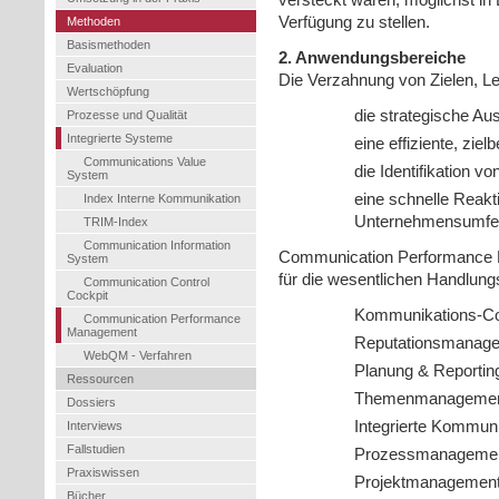
versteckt waren, möglichst in
Verfügung zu stellen.
Methoden
Basismethoden
2. Anwendungsbereiche
Evaluation
Die Verzahnung von Zielen, Le
Wertschöpfung
die strategische A
Prozesse und Qualität
Integrierte Systeme
eine effiziente, zie
Communications Value
die Identifikation 
System
eine schnelle Reak
Index Interne Kommunikation
Unternehmensumfel
TRIM-Index
Communication Information
Communication Performance M
System
für die wesentlichen Handlun
Communication Control
Cockpit
Kommunikations-Con
Communication Performance
Management
Reputationsmanag
WebQM - Verfahren
Planung & Reportin
Ressourcen
Themenmanageme
Dossiers
Integrierte Kommuni
Interviews
Fallstudien
Prozessmanageme
Praxiswissen
Projektmanagemen
Bücher