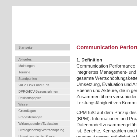
Communication Perfo
Startseite
Aktuelles
1. Definition
Communication Performance 
Meldungen
integriertes Management- und 
Termine
gesamte Wertschöpfungskette
Standpunkte
Umsetzung, Evaluation und Ana
Value Links und KPIs
Ebenen und Akteure, die in g
DPRG/ICV-Bezugsrahmen
Zusammenführen verschiedene
Positionspapier
Leistungsfähigkeit von Kommun
Wissen
Grundlagen
CPM fußt auf dem Prinzip d
Fragestellungen
(BPM): Informationen und Pro
Wirkungsstufen/Evaluation
Datenmodell zusammengeführt,
Strategiebezug/Wertschöpfung
ist, Berichte, Kennzahlen und 
Umsetzung in der Praxis