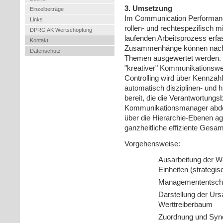
3. Umsetzung
Einzelbeiträge
Im Communication Performance
Links
rollen- und rechtespezifisch m
DPRG AK Wertschöpfung
laufenden Arbeitsprozess erfa
Kontakt
Zusammenhänge können nach 
Datenschutz
Themen ausgewertet werden. D
"kreativer" Kommunikationswel
Controlling wird über Kennzah
automatisch disziplinen- und 
bereit, die die Verantwortungs
Kommunikationsmanager abdec
über die Hierarchie-Ebenen ag
ganzheitliche effiziente Gesa
Vorgehensweise:
Ausarbeitung der Wer
Einheiten (strategis
Managemententsche
Darstellung der U
Werttreiberbaum
Zuordnung und Sync