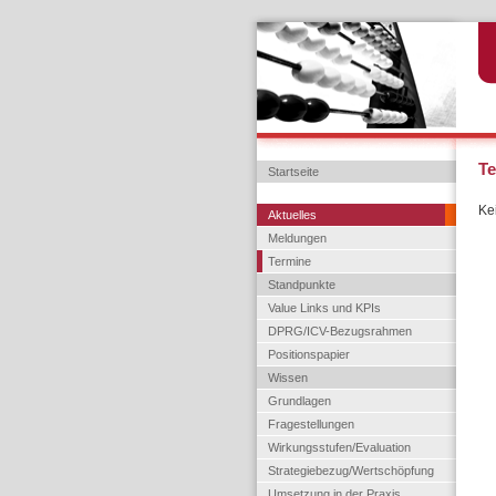
Te
Startseite
Ke
Aktuelles
Meldungen
Termine
Standpunkte
Value Links und KPIs
DPRG/ICV-Bezugsrahmen
Positionspapier
Wissen
Grundlagen
Fragestellungen
Wirkungsstufen/Evaluation
Strategiebezug/Wertschöpfung
Umsetzung in der Praxis