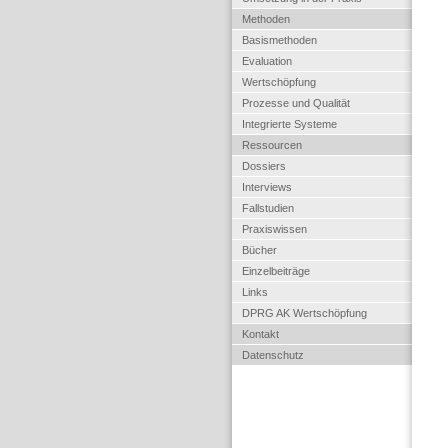
Methoden
Basismethoden
Evaluation
Wertschöpfung
Prozesse und Qualität
Integrierte Systeme
Ressourcen
Dossiers
Interviews
Fallstudien
Praxiswissen
Bücher
Einzelbeiträge
Links
DPRG AK Wertschöpfung
Kontakt
Datenschutz