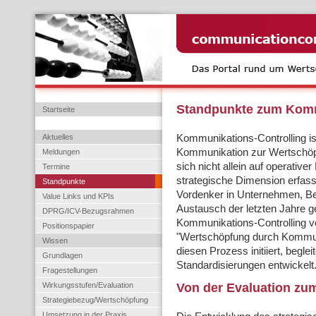
Standpunkte zum Komm
Startseite
Aktuelles
Kommunikations-Controlling is
Kommunikation zur Wertschöpf
Meldungen
sich nicht allein auf operati
Termine
strategische Dimension erfass
Standpunkte
Vordenker in Unternehmen, Be
Value Links und KPIs
Austausch der letzten Jahre
DPRG/ICV-Bezugsrahmen
Kommunikations-Controlling v
Positionspapier
"Wertschöpfung durch Kommuni
Wissen
diesen Prozess initiiert, begl
Grundlagen
Standardisierungen entwickelt
Fragestellungen
Wirkungsstufen/Evaluation
Von der Evaluation zum
Strategiebezug/Wertschöpfung
Umsetzung in der Praxis