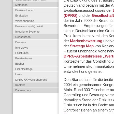
Die Entwicklung des strategis
Methoden
Deutschland begann mit der 
Evaluationsausschusses der
Basismethoden
(DPRG)
und der
Gesellschaf
Evaluation
der im Jahr 2000 die Broschür
Wertschöpfung
Bewerten – Empfehlungen für di
Prozesse und Qualität
sich in Deutschland eine Gru
Integrierte Systeme
Praktikern intensiv mit den 
Ressourcen
der
Markenbewertung
und vo
Dossiers
der
Strategy Map
von Kaplan/
Interviews
– zuerst unabhängig voneina
Fallstudien
DPRG-Arbeitskreises „Wer
Praxiswissen
Konzepte für das Controlling 
Bücher
Unternehmenskommunikation a
Einzelbeiträge
entwickelt und getestet.
Links
Den Startschuss für die breite
DPRG AK Wertschöpfung
2004 ein gemeinsamer Kongr
Kontakt
Main. Rund 300 Teilnehmer a
Datenschutz
Controlling und Beratung versc
damaligen Stand der Diskussio
Diskussion ist in der Breite
Controller ziehen an einem St