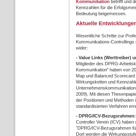
Kommunikation
betrifft und
Kennzahlen für die Erfolgsm
Bedeutung beigemessen.
Aktuelle Entwicklunge
Wesentliche Schritte zur Prof
Kommunikations-Controllings sp
wider:
- Value Links (Werttreiber) 
Mitglieder des DPRG-Arbeitsk
Kommunikation“ haben von 200
Map und Balanced Scorecard 
Wirkungsketten und Kennzahle
Unternehmenskommunikation e
2009). Mit diesen Thesenpapie
der Positionen und Methoden i
standardisierten Verfahren erre
-
DPRG/ICV-Bezugsrahmen:
Controller Verein (ICV) habe
"DPRG/ICV-Bezugsrahmen für 
Dort werden die Wirkungsstuf