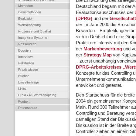
Die Entwicklung des strategis
Methoden
Deutschland begann mit der 
Evaluationsausschusses der
Basismethoden
(DPRG)
und der
Gesellschaf
Evaluation
der im Jahr 2000 die Broschür
Wertschöpfung
Bewerten – Empfehlungen für di
Prozesse und Qualität
sich in Deutschland eine Gru
Integrierte Systeme
Praktikern intensiv mit den 
Ressourcen
der
Markenbewertung
und vo
Dossiers
der
Strategy Map
von Kaplan/
Interviews
– zuerst unabhängig voneina
Fallstudien
DPRG-Arbeitskreises „Wer
Praxiswissen
Konzepte für das Controlling 
Bücher
Unternehmenskommunikation a
Einzelbeiträge
entwickelt und getestet.
Links
Den Startschuss für die breite
DPRG AK Wertschöpfung
2004 ein gemeinsamer Kongr
Kontakt
Main. Rund 300 Teilnehmer a
Datenschutz
Controlling und Beratung versc
damaligen Stand der Diskussio
Diskussion ist in der Breite
Controller ziehen an einem St