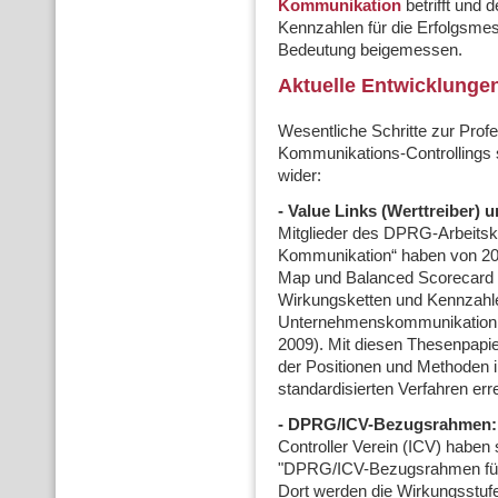
Kommunikation
betrifft und
Kennzahlen für die Erfolgsm
Bedeutung beigemessen.
Aktuelle Entwicklunge
Wesentliche Schritte zur Prof
Kommunikations-Controllings sp
wider:
- Value Links (Werttreiber) 
Mitglieder des DPRG-Arbeitsk
Kommunikation“ haben von 200
Map und Balanced Scorecard 
Wirkungsketten und Kennzahle
Unternehmenskommunikation e
2009). Mit diesen Thesenpapie
der Positionen und Methoden i
standardisierten Verfahren erre
-
DPRG/ICV-Bezugsrahmen:
Controller Verein (ICV) habe
"DPRG/ICV-Bezugsrahmen für 
Dort werden die Wirkungsstuf