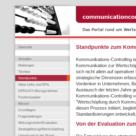
Standpunkte zum Komm
Startseite
Aktuelles
Kommunikations-Controlling is
Kommunikation zur Wertschöpf
Meldungen
sich nicht allein auf operati
Termine
strategische Dimension erfass
Standpunkte
Vordenker in Unternehmen, Be
Value Links und KPIs
Austausch der letzten Jahre
DPRG/ICV-Bezugsrahmen
Kommunikations-Controlling v
Positionspapier
"Wertschöpfung durch Kommuni
Wissen
diesen Prozess initiiert, begl
Grundlagen
Standardisierungen entwickelt
Fragestellungen
Wirkungsstufen/Evaluation
Von der Evaluation zum
Strategiebezug/Wertschöpfung
Umsetzung in der Praxis