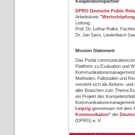
Kooperationspartner
DPRG Deutsche Public Relati
Arbeitskreis
"Wertschöpfung
Leitung:
Prof. Dr. Lothar Rolke, Fach
Dr. Jan Sass, Lautenbach S
Mission Statement
Das Portal communicationcontr
Plattform zu Evaluation und 
Kommunikationsmanagement. E
Methoden, Fallstudien und Re
versteht sich als Aktions- un
aller Branchen zum Thema Kom
ein Projekt des Kompetenzfeld
Kommunikationsmanagement u
Leipzig
gemeinsam mit dem A
Kommunikation"
der
Deutsch
(DPRG) e. V.