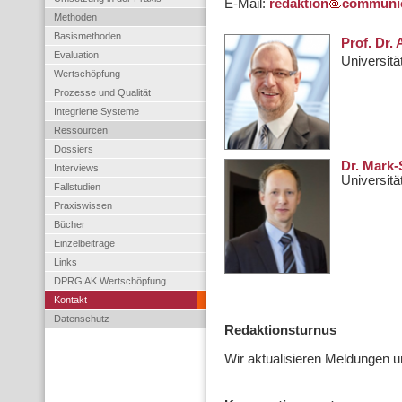
E-Mail:
redaktion
communic
Methoden
Basismethoden
Prof. Dr.
Evaluation
Universitä
Wertschöpfung
Prozesse und Qualität
Integrierte Systeme
Ressourcen
Dossiers
Dr. Mark-
Interviews
Universitä
Fallstudien
Praxiswissen
Bücher
Einzelbeiträge
Links
DPRG AK Wertschöpfung
Kontakt
Datenschutz
Redaktionsturnus
Wir aktualisieren Meldungen u