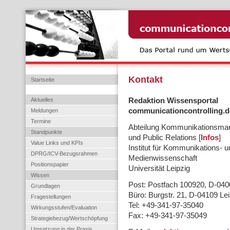
Kontakt
Startseite
Aktuelles
Redaktion Wissensportal
communicationcontrolling.d
Meldungen
Termine
Abteilung Kommunikationsm
Standpunkte
und Public Relations [
Infos
]
Value Links und KPIs
Institut für Kommunikations- u
DPRG/ICV-Bezugsrahmen
Medienwissenschaft
Positionspapier
Universität Leipzig
Wissen
Post: Postfach 100920, D-040
Grundlagen
Büro: Burgstr. 21, D-04109 Lei
Fragestellungen
Tel: +49-341-97-35040
Wirkungsstufen/Evaluation
Fax: +49-341-97-35049
Strategiebezug/Wertschöpfung
Umsetzung in der Praxis